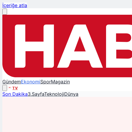
İçeriğe atla
Gündem
Ekonomi
Spor
Magazin
TV
Son Dakika
3.Sayfa
Teknoloji
Dünya