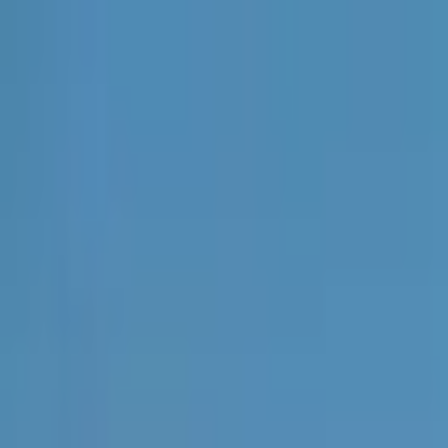
İçeriğe atla
Gündem
Ekonomi
Spor
Magazin
TV
Son Dakika
3.Sayfa
Teknoloji
Dünya