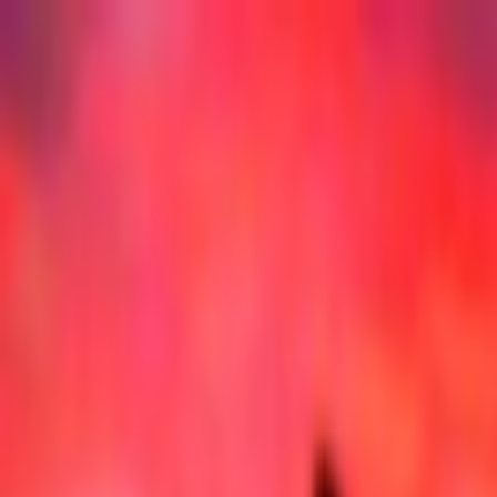
İçeriğe atla
Gündem
Ekonomi
Spor
Magazin
TV
Son Dakika
Teknoloji
Yaşam
Sağlık
3.Sayfa
Dünya
Kültür Sana