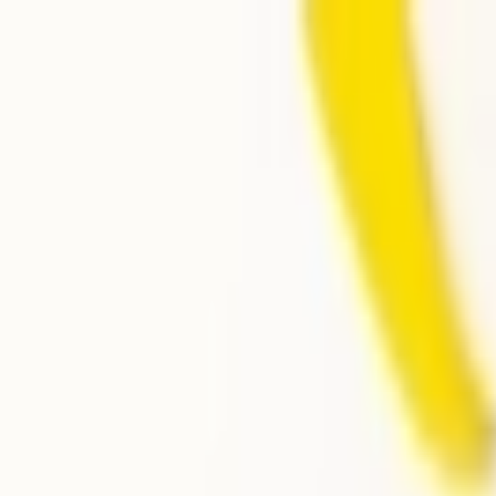
İçeriğe atla
Gündem
Ekonomi
Spor
Magazin
TV
Son Dakika
Teknoloji
Yaşam
Sağlık
3.Sayfa
Dünya
Kültür Sana