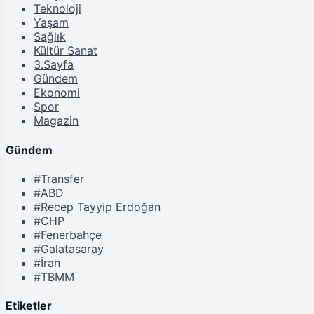
Teknoloji
Yaşam
Sağlık
Kültür Sanat
3.Sayfa
Gündem
Ekonomi
Spor
Magazin
Gündem
#Transfer
#ABD
#Recep Tayyip Erdoğan
#CHP
#Fenerbahçe
#Galatasaray
#İran
#TBMM
Etiketler