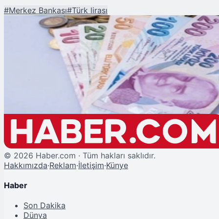
#
Merkez Bankası
#
Türk lirası
Şu An Okunan
TL'nin Reel Değeri Ocak Ayında Arttı
©
2026
Haber.com · Tüm hakları saklıdır.
Hakkımızda
·
Reklam
·
İletişim
·
Künye
Haber
Son Dakika
Dünya