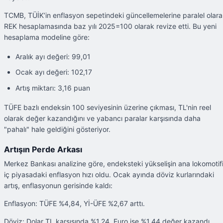
TCMB, TÜİK’in enflasyon sepetindeki güncellemelerine paralel olar
REK hesaplamasında baz yılı 2025=100 olarak revize etti. Bu yeni
hesaplama modeline göre:
Aralık ayı değeri: 99,01
Ocak ayı değeri: 102,17
Artış miktarı: 3,16 puan
TÜFE bazlı endeksin 100 seviyesinin üzerine çıkması, TL'nin reel
olarak değer kazandığını ve yabancı paralar karşısında daha
"pahalı" hale geldiğini gösteriyor.
Artışın Perde Arkası
Merkez Bankası analizine göre, endeksteki yükselişin ana lokomotif
iç piyasadaki enflasyon hızı oldu. Ocak ayında döviz kurlarındaki
artış, enflasyonun gerisinde kaldı:
Enflasyon: TÜFE %4,84, Yİ-ÜFE %2,67 arttı.
Döviz: Dolar TL karşısında %1,24, Euro ise %1,44 değer kazandı.