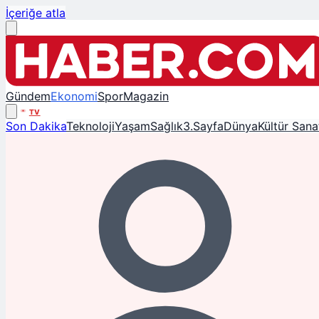
İçeriğe atla
Gündem
Ekonomi
Spor
Magazin
TV
Son Dakika
Teknoloji
Yaşam
Sağlık
3.Sayfa
Dünya
Kültür Sana