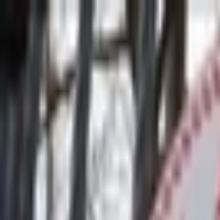
İçeriğe atla
Gündem
Ekonomi
Spor
Magazin
TV
Son Dakika
Teknoloji
Yaşam
Sağlık
3.Sayfa
Dünya
Kültür Sana