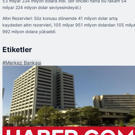
53 milyar 234 milyon dolara indi. (Bir önceki hafta bu rakam 54
milyar 224 milyon dolar seviyesindeydi.)
Altın Rezervleri: Söz konusu dönemde 41 milyon dolar artış
kaydeden altın rezervleri, 105 milyar 951 milyon dolardan 105 mily
992 milyon dolara yükseldi.
Etiketler
#
Merkez Bankası
Şu An Okunan
TCMB Rezervlerinde Son Durum