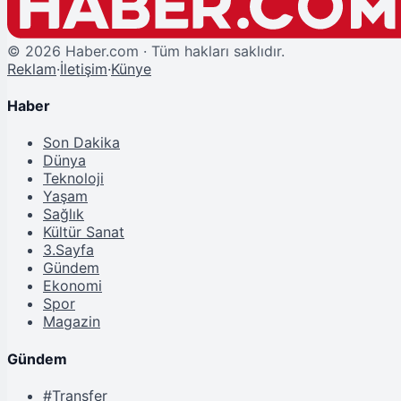
©
2026
Haber.com · Tüm hakları saklıdır.
Reklam
·
İletişim
·
Künye
Haber
Son Dakika
Dünya
Teknoloji
Yaşam
Sağlık
Kültür Sanat
3.Sayfa
Gündem
Ekonomi
Spor
Magazin
Gündem
#Transfer