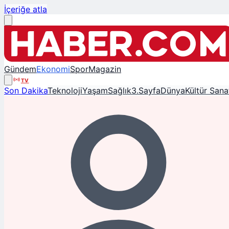
İçeriğe atla
Gündem
Ekonomi
Spor
Magazin
TV
Son Dakika
Teknoloji
Yaşam
Sağlık
3.Sayfa
Dünya
Kültür Sana