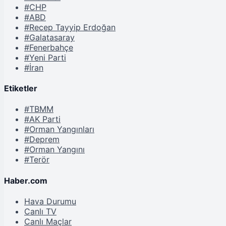
#CHP
#ABD
#Recep Tayyip Erdoğan
#Galatasaray
#Fenerbahçe
#Yeni Parti
#İran
Etiketler
#TBMM
#AK Parti
#Orman Yangınları
#Deprem
#Orman Yangını
#Terör
Haber.com
Hava Durumu
Canlı TV
Canlı Maçlar