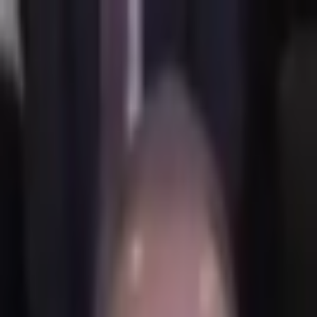
İçeriğe atla
Gündem
Ekonomi
Spor
Magazin
TV
Son Dakika
Teknoloji
Yaşam
Sağlık
3.Sayfa
Dünya
Kültür Sana