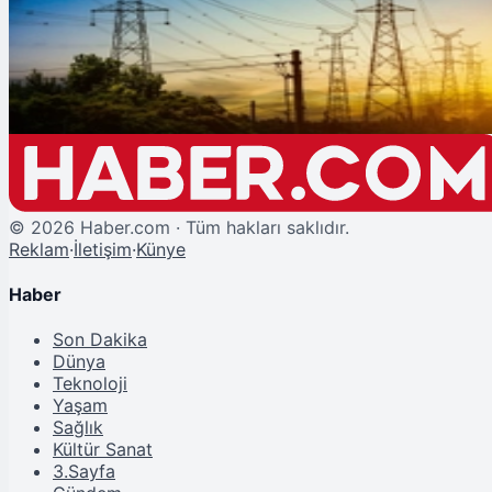
Spot Elektrik Piyasasında Fiyatlar Belli Oldu
©
2026
Haber.com · Tüm hakları saklıdır.
Reklam
·
İletişim
·
Künye
Haber
Son Dakika
Dünya
Teknoloji
Yaşam
Sağlık
Kültür Sanat
3.Sayfa