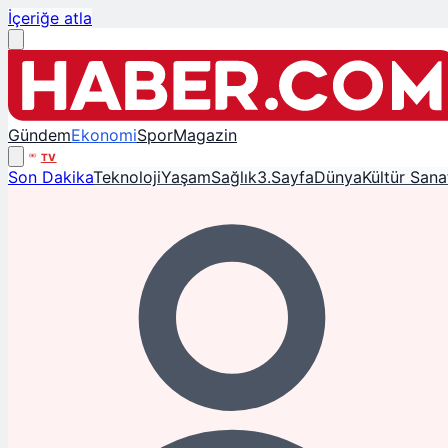
İçeriğe atla
Gündem
Ekonomi
Spor
Magazin
TV
Son Dakika
Teknoloji
Yaşam
Sağlık
3.Sayfa
Dünya
Kültür Sana