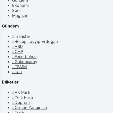
Gündem
Ekonomi
Spor
Magazin
Gündem
#Transfer
#Recep Tayyip Erdoğan
#ABD
#CHP
#Fenerbahçe
#Galatasaray
#TBMM
#İran
Etiketler
#AK Parti
#Yeni Parti
#Deprem
#Orman Yangınları
#Terör