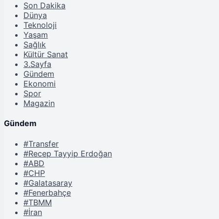
Son Dakika
Dünya
Teknoloji
Yaşam
Sağlık
Kültür Sanat
3.Sayfa
Gündem
Ekonomi
Spor
Magazin
Gündem
#Transfer
#Recep Tayyip Erdoğan
#ABD
#CHP
#Galatasaray
#Fenerbahçe
#TBMM
#İran