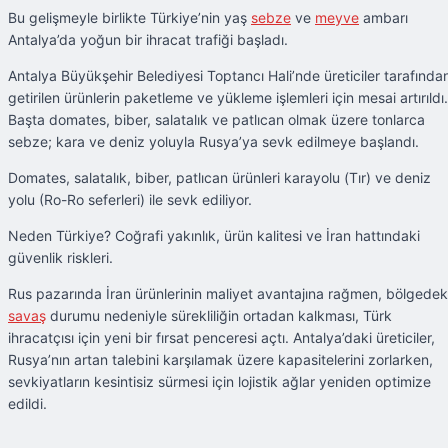
Bu gelişmeyle birlikte Türkiye’nin yaş
sebze
ve
meyve
ambarı
Antalya’da yoğun bir ihracat trafiği başladı.
Antalya Büyükşehir Belediyesi Toptancı Hali’nde üreticiler tarafında
getirilen ürünlerin paketleme ve yükleme işlemleri için mesai artırıldı.
Başta domates, biber, salatalık ve patlıcan olmak üzere tonlarca
sebze; kara ve deniz yoluyla Rusya’ya sevk edilmeye başlandı.
Domates, salatalık, biber, patlıcan ürünleri karayolu (Tır) ve deniz
yolu (Ro-Ro seferleri) ile sevk ediliyor.
Neden Türkiye? Coğrafi yakınlık, ürün kalitesi ve İran hattındaki
güvenlik riskleri.
Rus pazarında İran ürünlerinin maliyet avantajına rağmen, bölgedek
savaş
durumu nedeniyle sürekliliğin ortadan kalkması, Türk
ihracatçısı için yeni bir fırsat penceresi açtı. Antalya’daki üreticiler,
Rusya’nın artan talebini karşılamak üzere kapasitelerini zorlarken,
sevkiyatların kesintisiz sürmesi için lojistik ağlar yeniden optimize
edildi.