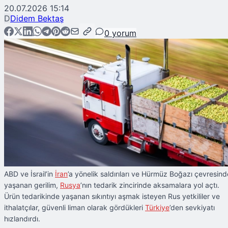
20.07.2026 15:14
D
Didem Bektaş
0
yorum
ABD ve İsrail’in
İran
’a yönelik saldırıları ve Hürmüz Boğazı çevresind
yaşanan gerilim,
Rusya
’nın tedarik zincirinde aksamalara yol açtı.
Ürün tedarikinde yaşanan sıkıntıyı aşmak isteyen Rus yetkililer ve
ithalatçılar, güvenli liman olarak gördükleri
Türkiye
’den sevkiyatı
hızlandırdı.