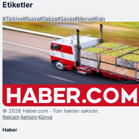
Etiketler
#
Türkiye
#
Rusya
#
Sebze
#
Savaş
#
Meyve
#
İran
Şu An Okunan
Rusya, Sebze Tedarikini İran Yerine Artık Türkiye'den Karşılıyor!
©
2026
Haber.com · Tüm hakları saklıdır.
Reklam
·
İletişim
·
Künye
Haber