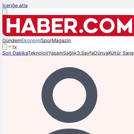
İçeriğe atla
Gündem
Ekonomi
Spor
Magazin
TV
Son Dakika
Teknoloji
Yaşam
Sağlık
3.Sayfa
Dünya
Kültür Sana