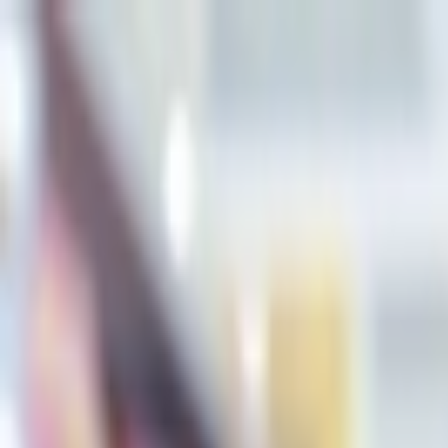
İçeriğe atla
Gündem
Ekonomi
Spor
Magazin
TV
Son Dakika
Teknoloji
Yaşam
Sağlık
3.Sayfa
Dünya
Kültür Sana