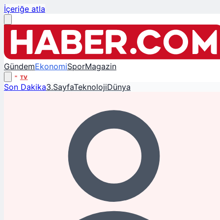
İçeriğe atla
Gündem
Ekonomi
Spor
Magazin
TV
Son Dakika
3.Sayfa
Teknoloji
Dünya