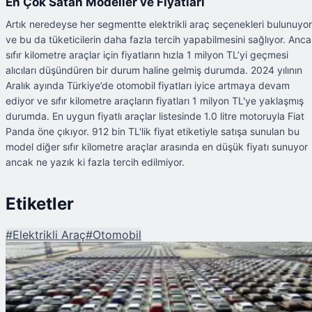
En Çok Satan Modeller ve Fiyatları
Artık neredeyse her segmentte elektrikli araç seçenekleri bulunuyor
ve bu da tüketicilerin daha fazla tercih yapabilmesini sağlıyor. Anc
sıfır kilometre araçlar için fiyatların hızla 1 milyon TL’yi geçmesi
alıcıları düşündüren bir durum haline gelmiş durumda. 2024 yılının
Aralık ayında Türkiye’de otomobil fiyatları iyice artmaya devam
ediyor ve sıfır kilometre araçların fiyatları 1 milyon TL'ye yaklaşmış
durumda. En uygun fiyatlı araçlar listesinde 1.0 litre motoruyla Fiat
Panda öne çıkıyor. 912 bin TL'lik fiyat etiketiyle satışa sunulan bu
model diğer sıfır kilometre araçlar arasında en düşük fiyatı sunuyor
ancak ne yazık ki fazla tercih edilmiyor.
Etiketler
#
Elektrikli Araç
#
Otomobil
Şu An Okunan