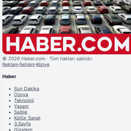
Otomobil Fiyatları 1 Milyon TL'ye Dayandı! Elektrikli Araçlar Alıcıların
Gözdesi Oldu
©
2026
Haber.com · Tüm hakları saklıdır.
Reklam
·
İletişim
·
Künye
Haber
Son Dakika
Dünya
Teknoloji
Yaşam
Sağlık
Kültür Sanat
3.Sayfa
Gündem