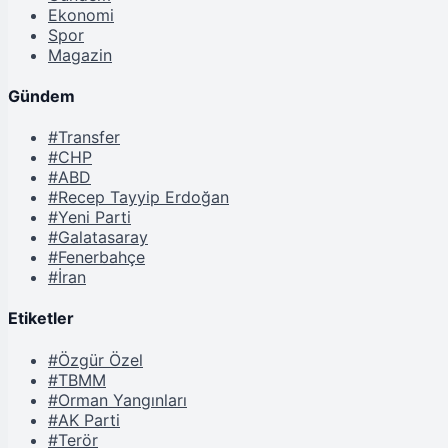
Ekonomi
Spor
Magazin
Gündem
#Transfer
#CHP
#ABD
#Recep Tayyip Erdoğan
#Yeni Parti
#Galatasaray
#Fenerbahçe
#İran
Etiketler
#Özgür Özel
#TBMM
#Orman Yangınları
#AK Parti
#Terör