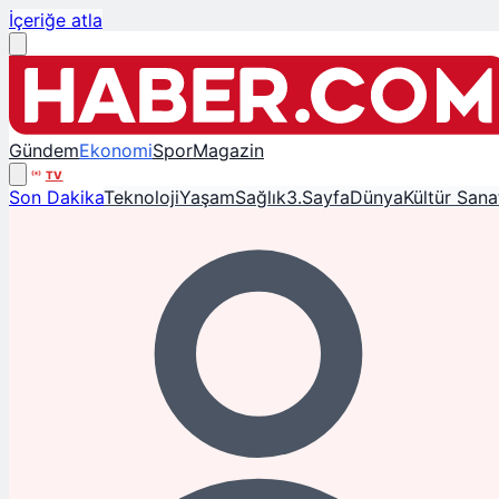
İçeriğe atla
Gündem
Ekonomi
Spor
Magazin
TV
Son Dakika
Teknoloji
Yaşam
Sağlık
3.Sayfa
Dünya
Kültür Sana