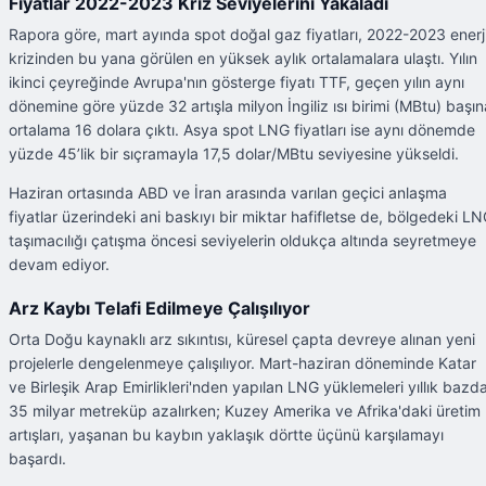
Fiyatlar 2022-2023 Kriz Seviyelerini Yakaladı
Rapora göre, mart ayında spot doğal gaz fiyatları, 2022-2023 enerj
krizinden bu yana görülen en yüksek aylık ortalamalara ulaştı. Yılın
ikinci çeyreğinde Avrupa'nın gösterge fiyatı TTF, geçen yılın aynı
dönemine göre yüzde 32 artışla milyon İngiliz ısı birimi (MBtu) başın
ortalama 16 dolara çıktı. Asya spot LNG fiyatları ise aynı dönemde
yüzde 45’lik bir sıçramayla 17,5 dolar/MBtu seviyesine yükseldi.
Haziran ortasında ABD ve İran arasında varılan geçici anlaşma
fiyatlar üzerindeki ani baskıyı bir miktar hafifletse de, bölgedeki L
taşımacılığı çatışma öncesi seviyelerin oldukça altında seyretmeye
devam ediyor.
Arz Kaybı Telafi Edilmeye Çalışılıyor
Orta Doğu kaynaklı arz sıkıntısı, küresel çapta devreye alınan yeni
projelerle dengelenmeye çalışılıyor. Mart-haziran döneminde Katar
ve Birleşik Arap Emirlikleri'nden yapılan LNG yüklemeleri yıllık bazd
35 milyar metreküp azalırken; Kuzey Amerika ve Afrika'daki üretim
artışları, yaşanan bu kaybın yaklaşık dörtte üçünü karşılamayı
başardı.