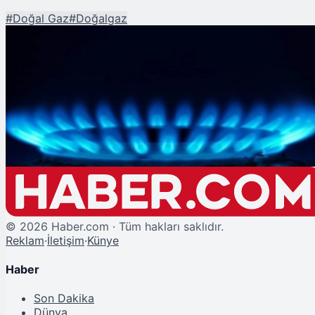
#
Doğal Gaz
#
Doğalgaz
Şu An Okunan
Orta Doğu'daki Çatışmalar Doğal Gaz Piyasasını Sarstı
©
2026
Haber.com · Tüm hakları saklıdır.
Reklam
·
İletişim
·
Künye
Haber
Son Dakika
Dünya