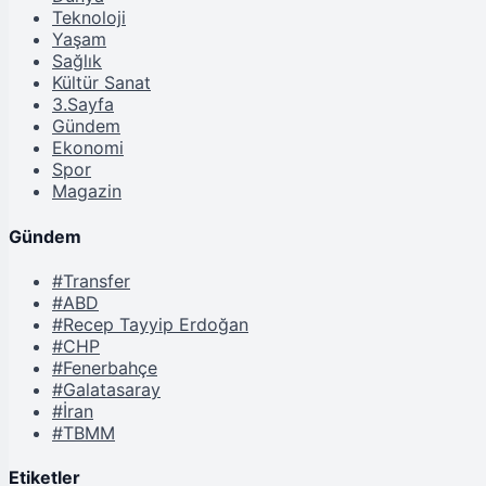
Teknoloji
Yaşam
Sağlık
Kültür Sanat
3.Sayfa
Gündem
Ekonomi
Spor
Magazin
Gündem
#Transfer
#ABD
#Recep Tayyip Erdoğan
#CHP
#Fenerbahçe
#Galatasaray
#İran
#TBMM
Etiketler