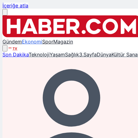
İçeriğe atla
Gündem
Ekonomi
Spor
Magazin
TV
Son Dakika
Teknoloji
Yaşam
Sağlık
3.Sayfa
Dünya
Kültür Sana