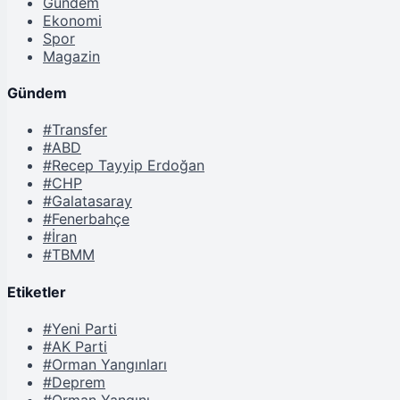
Gündem
Ekonomi
Spor
Magazin
Gündem
#Transfer
#ABD
#Recep Tayyip Erdoğan
#CHP
#Galatasaray
#Fenerbahçe
#İran
#TBMM
Etiketler
#Yeni Parti
#AK Parti
#Orman Yangınları
#Deprem
#Orman Yangını