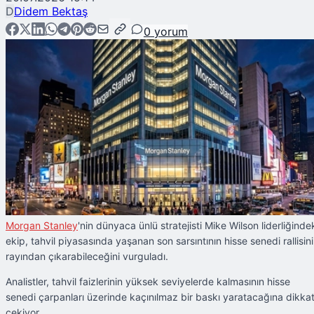
D
Didem Bektaş
0
yorum
Morgan Stanley
'nin dünyaca ünlü stratejisti Mike Wilson liderliğinde
ekip, tahvil piyasasında yaşanan son sarsıntının hisse senedi rallisini
rayından çıkarabileceğini vurguladı.
Analistler, tahvil faizlerinin yüksek seviyelerde kalmasının hisse
senedi çarpanları üzerinde kaçınılmaz bir baskı yaratacağına dikka
çekiyor.