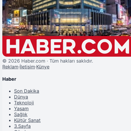
Morgan Stanley'den Kritik Uyarı: Tahvil Faizlerindeki Sinyal Borsaları
Vurabilir!
©
2026
Haber.com · Tüm hakları saklıdır.
Reklam
·
İletişim
·
Künye
Haber
Son Dakika
Dünya
Teknoloji
Yaşam
Sağlık
Kültür Sanat
3.Sayfa