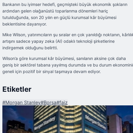
Bankanın bu iyimser hedefi, geçmişteki büyük ekonomik şokların
ardından gelen olağanüstü toparlanma dönemleri hariç
tutulduğunda, son 20 yılın en güçlü kurumsal kâr büyümesi
beklentisine dayanıyor.
Mike Wilson, yatırımcıların şu sıralar en çok yanıldığı noktanın, kârlılı
artışını sadece yapay zeka (AI) odaklı teknoloji şirketlerine
indirgemek olduğunu belirtti.
Wilson’a göre kurumsal kâr büyümesi, sanılanın aksine çok daha
geniş bir sektörel tabana yayılmış durumda ve bu durum ekonomini
geneli için pozitif bir sinyal taşımaya devam ediyor.
Etiketler
#
Morgan Stanley
#
Borsa
#
faiz
Şu An Okunan