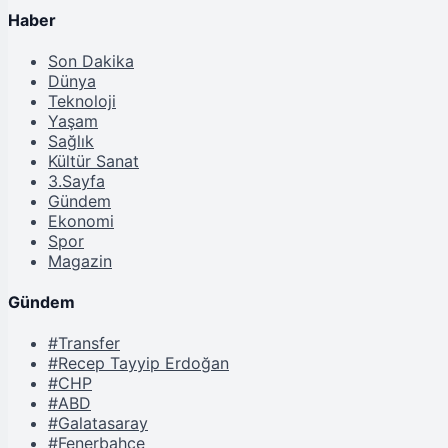
Haber
Son Dakika
Dünya
Teknoloji
Yaşam
Sağlık
Kültür Sanat
3.Sayfa
Gündem
Ekonomi
Spor
Magazin
Gündem
#Transfer
#Recep Tayyip Erdoğan
#CHP
#ABD
#Galatasaray
#Fenerbahçe