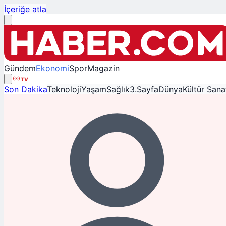
İçeriğe atla
Gündem
Ekonomi
Spor
Magazin
TV
Son Dakika
Teknoloji
Yaşam
Sağlık
3.Sayfa
Dünya
Kültür Sana