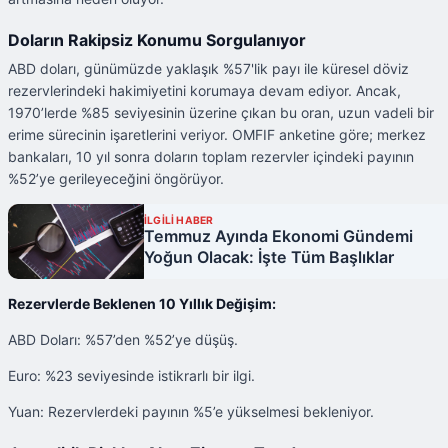
Doların Rakipsiz Konumu Sorgulanıyor
ABD doları, günümüzde yaklaşık %57'lik payı ile küresel döviz
rezervlerindeki hakimiyetini korumaya devam ediyor. Ancak,
1970’lerde %85 seviyesinin üzerine çıkan bu oran, uzun vadeli bir
erime sürecinin işaretlerini veriyor. OMFIF anketine göre; merkez
bankaları, 10 yıl sonra doların toplam rezervler içindeki payının
%52’ye gerileyeceğini öngörüyor.
İLGİLİ HABER
Temmuz Ayında Ekonomi Gündemi
Yoğun Olacak: İşte Tüm Başlıklar
Rezervlerde Beklenen 10 Yıllık Değişim:
ABD Doları: %57’den %52’ye düşüş.
Euro: %23 seviyesinde istikrarlı bir ilgi.
Yuan: Rezervlerdeki payının %5’e yükselmesi bekleniyor.