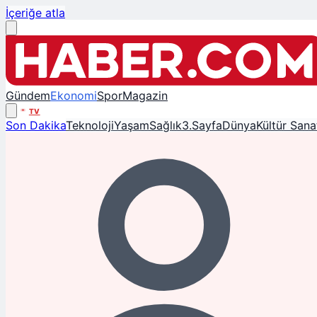
İçeriğe atla
Gündem
Ekonomi
Spor
Magazin
TV
Son Dakika
Teknoloji
Yaşam
Sağlık
3.Sayfa
Dünya
Kültür Sana