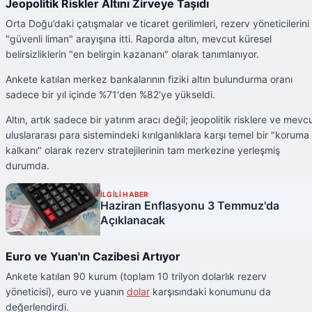
Jeopolitik Riskler Altını Zirveye Taşıdı
Orta Doğu’daki çatışmalar ve ticaret gerilimleri, rezerv yöneticilerini
"güvenli liman" arayışına itti. Raporda altın, mevcut küresel
belirsizliklerin "en belirgin kazananı" olarak tanımlanıyor.
Ankete katılan merkez bankalarının fiziki altın bulundurma oranı
sadece bir yıl içinde %71'den %82'ye yükseldi.
Altın, artık sadece bir yatırım aracı değil; jeopolitik risklere ve mevc
uluslararası para sistemindeki kırılganlıklara karşı temel bir "koruma
kalkanı" olarak rezerv stratejilerinin tam merkezine yerleşmiş
durumda.
İLGİLİ HABER
Haziran Enflasyonu 3 Temmuz'da
Açıklanacak
Euro ve Yuan'ın Cazibesi Artıyor
Ankete katılan 90 kurum (toplam 10 trilyon dolarlık rezerv
yöneticisi), euro ve yuanın
dolar
karşısındaki konumunu da
değerlendirdi.