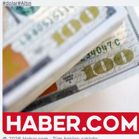
#
dolar
#
Altın
Şu An Okunan
Merkez Bankaları Doları Azaltıp Altına Yöneliyor
Piyasalar
DOLAR
----
—%
ALTIN
----
—%
©
2026
Haber.com · Tüm hakları saklıdır.