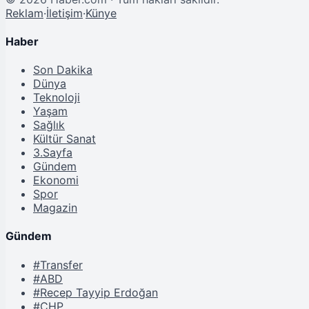
Reklam
·
İletişim
·
Künye
Haber
Son Dakika
Dünya
Teknoloji
Yaşam
Sağlık
Kültür Sanat
3.Sayfa
Gündem
Ekonomi
Spor
Magazin
Gündem
#Transfer
#ABD
#Recep Tayyip Erdoğan
#CHP