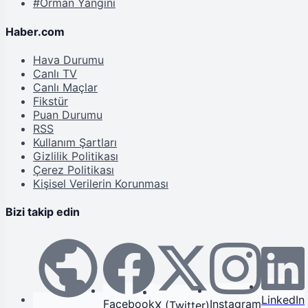
#Orman Yangını
Haber.com
Hava Durumu
Canlı TV
Canlı Maçlar
Fikstür
Puan Durumu
RSS
Kullanım Şartları
Gizlilik Politikası
Çerez Politikası
Kişisel Verilerin Korunması
Bizi takip edin
LinkedIn
Facebook
Instagram
X (Twitter)