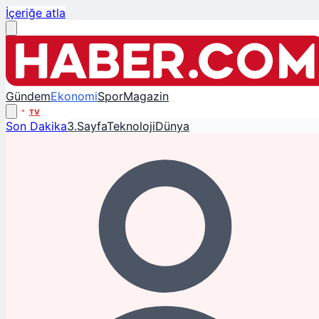
İçeriğe atla
Gündem
Ekonomi
Spor
Magazin
TV
Son Dakika
3.Sayfa
Teknoloji
Dünya