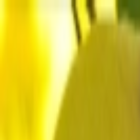
İçeriğe atla
Gündem
Ekonomi
Spor
Magazin
TV
Son Dakika
Teknoloji
Yaşam
Sağlık
3.Sayfa
Dünya
Kültür Sana