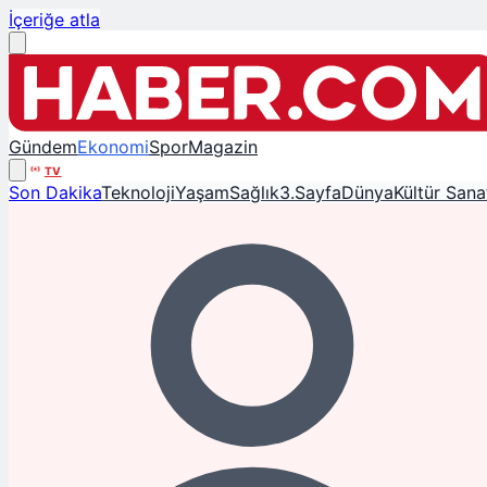
İçeriğe atla
Gündem
Ekonomi
Spor
Magazin
TV
Son Dakika
Teknoloji
Yaşam
Sağlık
3.Sayfa
Dünya
Kültür Sana