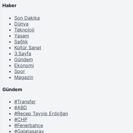
Haber
Son Dakika
Dünya
Teknoloji
Yaşam
Sağlık
Kültür Sanat
3.Sayfa
Gündem
Ekonomi
Spor
Magazin
Gündem
#Transfer
#ABD
#Recep Tayyip Erdoğan
#CHP
#Fenerbahçe
#Galatasaray