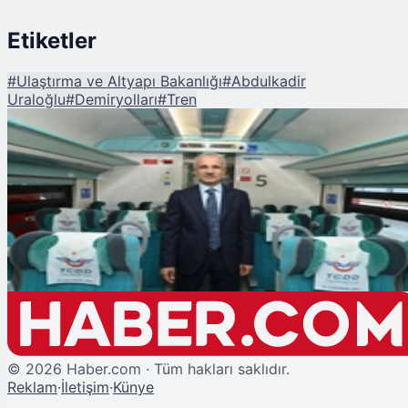
Etiketler
#
Ulaştırma ve Altyapı Bakanlığı
#
Abdulkadir
Uraloğlu
#
Demiryolları
#
Tren
Şu An Okunan
Kurban Bayramı'nda Demiryollarına 10 Bin Ek Koltuk!
©
2026
Haber.com · Tüm hakları saklıdır.
Reklam
·
İletişim
·
Künye