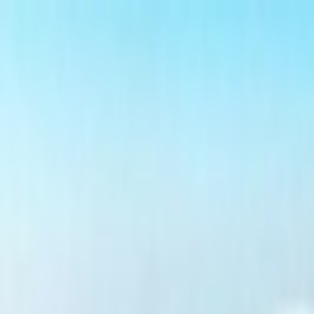
İçeriğe atla
Gündem
Ekonomi
Spor
Magazin
TV
Son Dakika
Teknoloji
Yaşam
Sağlık
3.Sayfa
Dünya
Kültür Sana