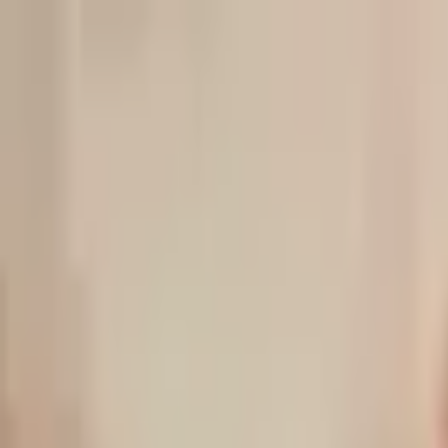
İçeriğe atla
Gündem
Ekonomi
Spor
Magazin
TV
Son Dakika
3.Sayfa
Teknoloji
Dünya