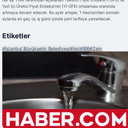
Yurt İçi Üretici Fiyat Endeksi’nin (Yİ-ÜFE) ortalaması oranında
artmaya devam edecek. Bu aylık artışlar, 1 Haziran’dan sonraki
aylarda en geç üç iş günü içinde yeni tarifeye yansıtılacak.
Etiketler
#
İstanbul Büyükşehir Belediyesi
#
İski
#
İBB
#
Zam
Şu An Okunan
İstanbul'da Suya Yüzde 10 Zam! 1 Haziran'dan İtibaren Geçerli Olacak