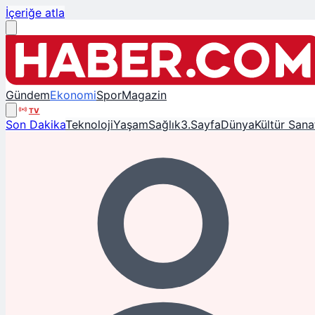
İçeriğe atla
Gündem
Ekonomi
Spor
Magazin
TV
Son Dakika
Teknoloji
Yaşam
Sağlık
3.Sayfa
Dünya
Kültür Sana