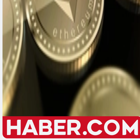
----
—%