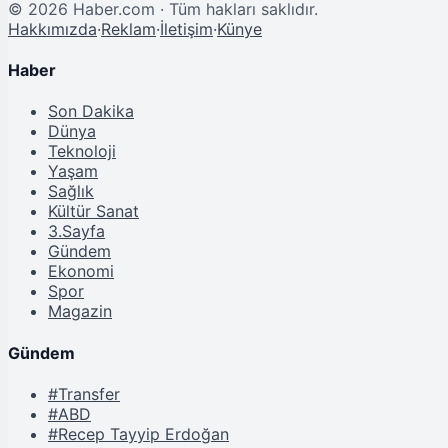
©
2026
Haber.com · Tüm hakları saklıdır.
Hakkımızda
·
Reklam
·
İletişim
·
Künye
Haber
Son Dakika
Dünya
Teknoloji
Yaşam
Sağlık
Kültür Sanat
3.Sayfa
Gündem
Ekonomi
Spor
Magazin
Gündem
#Transfer
#ABD
#Recep Tayyip Erdoğan