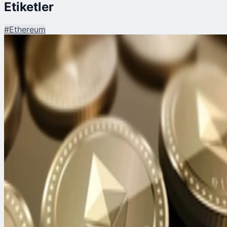
Etiketler
#
Ethereum
Şu An Okunan
Ethereum Ekosisteminde 'Kritik Fonlama' Alarmı
Piyasalar
ETHEREUM