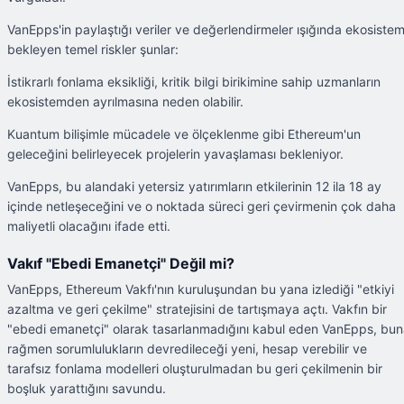
VanEpps'in paylaştığı veriler ve değerlendirmeler ışığında ekosistem
bekleyen temel riskler şunlar:
İstikrarlı fonlama eksikliği, kritik bilgi birikimine sahip uzmanların
ekosistemden ayrılmasına neden olabilir.
Kuantum bilişimle mücadele ve ölçeklenme gibi Ethereum'un
geleceğini belirleyecek projelerin yavaşlaması bekleniyor.
VanEpps, bu alandaki yetersiz yatırımların etkilerinin 12 ila 18 ay
içinde netleşeceğini ve o noktada süreci geri çevirmenin çok daha
maliyetli olacağını ifade etti.
Vakıf "Ebedi Emanetçi" Değil mi?
VanEpps, Ethereum Vakfı'nın kuruluşundan bu yana izlediği "etkiyi
azaltma ve geri çekilme" stratejisini de tartışmaya açtı. Vakfın bir
"ebedi emanetçi" olarak tasarlanmadığını kabul eden VanEpps, bu
rağmen sorumlulukların devredileceği yeni, hesap verebilir ve
tarafsız fonlama modelleri oluşturulmadan bu geri çekilmenin bir
boşluk yarattığını savundu.