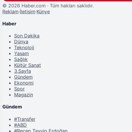
©
2026
Haber.com · Tüm hakları saklıdır.
Reklam
·
İletişim
·
Künye
Haber
Son Dakika
Dünya
Teknoloji
Yaşam
Sağlık
Kültür Sanat
3.Sayfa
Gündem
Ekonomi
Spor
Magazin
Gündem
#Transfer
#ABD
#Recep Tayyip Erdoğan