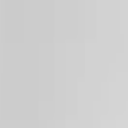
İçeriğe atla
Gündem
Ekonomi
Spor
Magazin
TV
Son Dakika
Teknoloji
Yaşam
Sağlık
3.Sayfa
Dünya
Kültür Sana