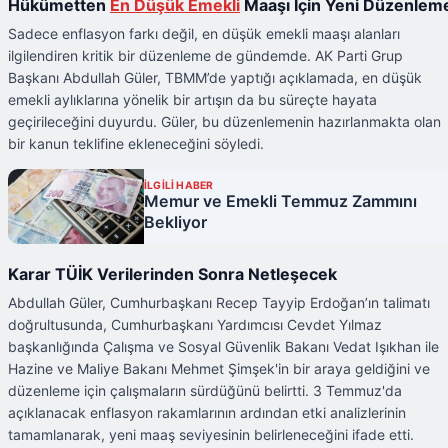
Hükümetten
En Düşük
Emekli
Maaşı İçin Yeni Düzenlem
Sadece enflasyon farkı değil, en düşük emekli maaşı alanları
ilgilendiren kritik bir düzenleme de gündemde. AK Parti Grup
Başkanı Abdullah Güler, TBMM’de yaptığı açıklamada, en düşük
emekli aylıklarına yönelik bir artışın da bu süreçte hayata
geçirileceğini duyurdu. Güler, bu düzenlemenin hazırlanmakta olan
bir kanun teklifine ekleneceğini söyledi.
İLGİLİ HABER
Memur ve Emekli Temmuz Zammını
Bekliyor
Karar TÜİK Verilerinden Sonra Netleşecek
Abdullah Güler, Cumhurbaşkanı Recep Tayyip Erdoğan’ın talimatı
doğrultusunda, Cumhurbaşkanı Yardımcısı Cevdet Yılmaz
başkanlığında Çalışma ve Sosyal Güvenlik Bakanı Vedat Işıkhan ile
Hazine ve Maliye Bakanı Mehmet Şimşek'in bir araya geldiğini ve
düzenleme için çalışmaların sürdüğünü belirtti. 3 Temmuz'da
açıklanacak enflasyon rakamlarının ardından etki analizlerinin
tamamlanarak, yeni maaş seviyesinin belirleneceğini ifade etti.