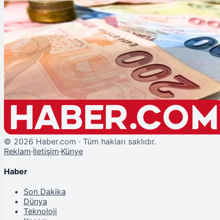
Şu An Okunan
Emekliler 3 Temmuz'u Bekliyor: Enflasyon Farkı ve Maaş Artışı Yolda
©
2026
Haber.com · Tüm hakları saklıdır.
Reklam
·
İletişim
·
Künye
Haber
Son Dakika
Dünya
Teknoloji