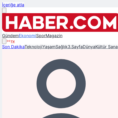
İçeriğe atla
Gündem
Ekonomi
Spor
Magazin
TV
Son Dakika
Teknoloji
Yaşam
Sağlık
3.Sayfa
Dünya
Kültür Sana