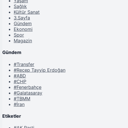
Yaşam
Sağlık
Kültür Sanat
3.Sayfa
Gündem
Ekonomi
Spor
Magazin
Gündem
#Transfer
#Recep Tayyip Erdoğan
#ABD
#CHP
#Fenerbahçe
#Galatasaray
#TBMM
#İran
Etiketler
#AK Parti