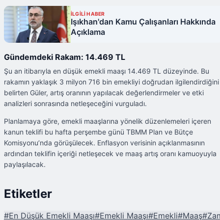
İLGİLİ HABER
Işıkhan'dan Kamu Çalışanları Hakkında
Açıklama
Gündemdeki Rakam: 14.469 TL
Şu an itibarıyla en düşük emekli maaşı 14.469 TL düzeyinde. Bu
rakamın yaklaşık 3 milyon 716 bin emekliyi doğrudan ilgilendirdiğini
belirten Güler, artış oranının yapılacak değerlendirmeler ve etki
analizleri sonrasında netleşeceğini vurguladı.
Planlamaya göre, emekli maaşlarına yönelik düzenlemeleri içeren
kanun teklifi bu hafta perşembe günü TBMM Plan ve Bütçe
Komisyonu’nda görüşülecek. Enflasyon verisinin açıklanmasının
ardından teklifin içeriği netleşecek ve maaş artış oranı kamuoyuyla
paylaşılacak.
Etiketler
#
En Düşük Emekli Maaşı
#
Emekli Maaşı
#
Emekli
#
Maaş
#
Za