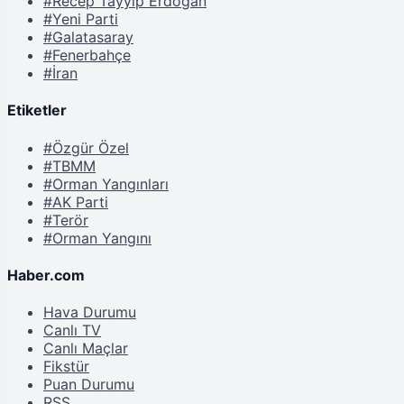
#Recep Tayyip Erdoğan
#Yeni Parti
#Galatasaray
#Fenerbahçe
#İran
Etiketler
#Özgür Özel
#TBMM
#Orman Yangınları
#AK Parti
#Terör
#Orman Yangını
Haber.com
Hava Durumu
Canlı TV
Canlı Maçlar
Fikstür
Puan Durumu
RSS