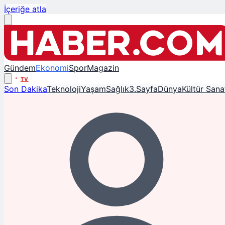
İçeriğe atla
Gündem
Ekonomi
Spor
Magazin
TV
Son Dakika
Teknoloji
Yaşam
Sağlık
3.Sayfa
Dünya
Kültür Sana