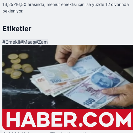
16,25-16,50 arasında, memur emeklisi için ise yüzde 12 civarında
bekleniyor.
Etiketler
#
Emekli
#
Maaş
#
Zam
Şu An Okunan
Emekli Zammı İçin Son Rakam Telaffuz Edildi: 2025 Emekli Maaşı Ne Kadar
Olacak?