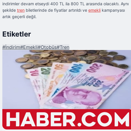
indirimler devam etseydi 400 TL ila 800 TL arasında olacaktı. Aynı
şekilde
tren
biletlerinde de fiyatlar artırıldı ve
emekli
kampanyası
artık geçerli değil.
Etiketler
#
İndirim
#
Emekli
#
Otobüs
#
Tren
Şu An Okunan
Emekli Yılı Bitti; Ulaşımda İndirimler Kaldırıldı