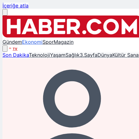
İçeriğe atla
Gündem
Ekonomi
Spor
Magazin
TV
Son Dakika
Teknoloji
Yaşam
Sağlık
3.Sayfa
Dünya
Kültür Sana