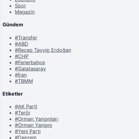
Spor
Magazin
Gündem
#Transfer
#ABD
#Recep Tayyip Erdoğan
#CHP
#Fenerbahçe
#Galatasaray
#İran
#TBMM
Etiketler
#AK Parti
#Terör
#Orman Yangınları
#Orman Yangını
#Yeni Parti
#Deprem