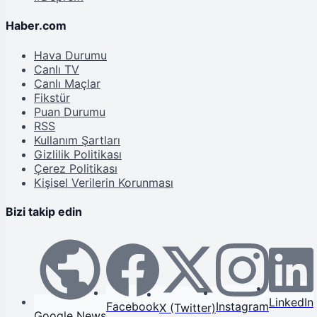
Haber.com
Hava Durumu
Canlı TV
Canlı Maçlar
Fikstür
Puan Durumu
RSS
Kullanım Şartları
Gizlilik Politikası
Çerez Politikası
Kişisel Verilerin Korunması
Bizi takip edin
LinkedIn
Facebook
Instagram
X (Twitter)
Google News