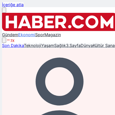
İçeriğe atla
Gündem
Ekonomi
Spor
Magazin
TV
Son Dakika
Teknoloji
Yaşam
Sağlık
3.Sayfa
Dünya
Kültür Sana