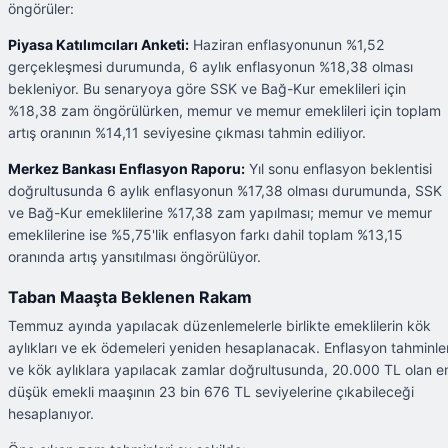
öngörüler:
Piyasa Katılımcıları Anketi:
Haziran enflasyonunun %1,52
gerçekleşmesi durumunda, 6 aylık enflasyonun %18,38 olması
bekleniyor. Bu senaryoya göre SSK ve Bağ-Kur emeklileri için
%18,38 zam öngörülürken, memur ve memur emeklileri için toplam
artış oranının %14,11 seviyesine çıkması tahmin ediliyor.
Merkez Bankası Enflasyon Raporu:
Yıl sonu enflasyon beklentisi
doğrultusunda 6 aylık enflasyonun %17,38 olması durumunda, SSK
ve Bağ-Kur emeklilerine %17,38 zam yapılması; memur ve memur
emeklilerine ise %5,75'lik enflasyon farkı dahil toplam %13,15
oranında artış yansıtılması öngörülüyor.
Taban Maaşta Beklenen Rakam
Temmuz ayında yapılacak düzenlemelerle birlikte emeklilerin kök
aylıkları ve ek ödemeleri yeniden hesaplanacak. Enflasyon tahminler
ve kök aylıklara yapılacak zamlar doğrultusunda, 20.000 TL olan e
düşük emekli maaşının 23 bin 676 TL seviyelerine çıkabileceği
hesaplanıyor.