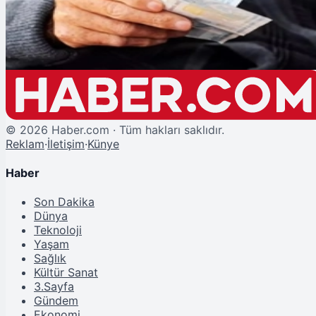
Emekli Taban Maaş İçin Yeni Formül Masada
©
2026
Haber.com · Tüm hakları saklıdır.
Reklam
·
İletişim
·
Künye
Haber
Son Dakika
Dünya
Teknoloji
Yaşam
Sağlık
Kültür Sanat
3.Sayfa
Gündem
Ekonomi