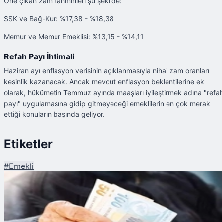
Öne çıkan zam tahminleri şu şekilde:
SSK ve Bağ-Kur: %17,38 - %18,38
Memur ve Memur Emeklisi: %13,15 - %14,11
Refah Payı İhtimali
Haziran ayı enflasyon verisinin açıklanmasıyla nihai zam oranları
kesinlik kazanacak. Ancak mevcut enflasyon beklentilerine ek
olarak, hükümetin Temmuz ayında maaşları iyileştirmek adına "refa
payı" uygulamasına gidip gitmeyeceği emeklilerin en çok merak
ettiği konuların başında geliyor.
Etiketler
#
Emekli
Şu An Okunan