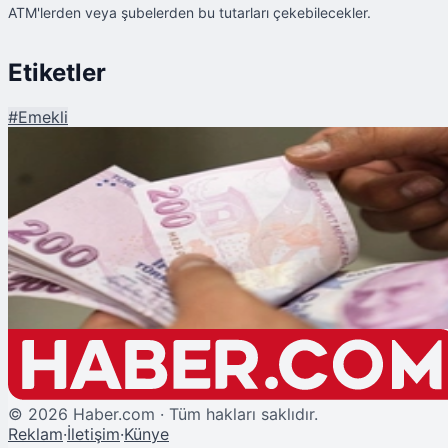
ATM'lerden veya şubelerden bu tutarları çekebilecekler.
Etiketler
#
Emekli
Şu An Okunan
Emekli Maaş Farkları Bugün Hesaplara Yatıyor
©
2026
Haber.com · Tüm hakları saklıdır.
Reklam
·
İletişim
·
Künye