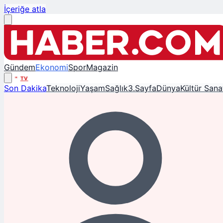
İçeriğe atla
Gündem
Ekonomi
Spor
Magazin
TV
Son Dakika
Teknoloji
Yaşam
Sağlık
3.Sayfa
Dünya
Kültür Sana