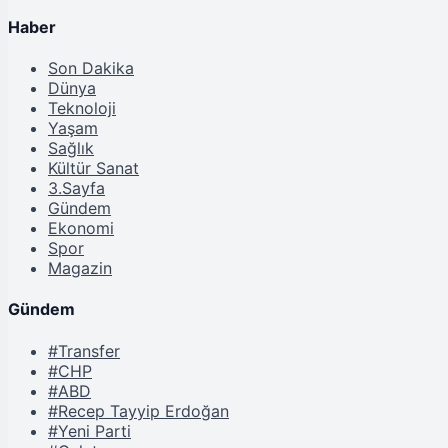
Haber
Son Dakika
Dünya
Teknoloji
Yaşam
Sağlık
Kültür Sanat
3.Sayfa
Gündem
Ekonomi
Spor
Magazin
Gündem
#Transfer
#CHP
#ABD
#Recep Tayyip Erdoğan
#Yeni Parti