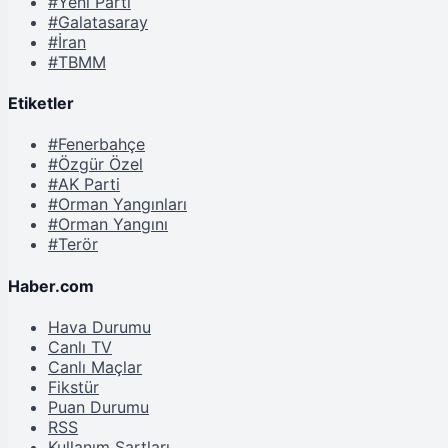
#Yeni Parti
#Galatasaray
#İran
#TBMM
Etiketler
#Fenerbahçe
#Özgür Özel
#AK Parti
#Orman Yangınları
#Orman Yangını
#Terör
Haber.com
Hava Durumu
Canlı TV
Canlı Maçlar
Fikstür
Puan Durumu
RSS
Kullanım Şartları