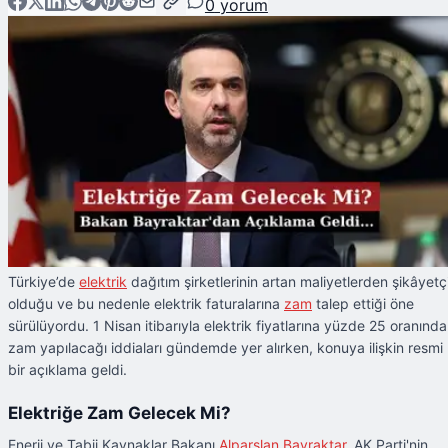
0
yorum
Türkiye’de
elektrik
dağıtım şirketlerinin artan maliyetlerden şikâyetç
olduğu ve bu nedenle elektrik faturalarına
zam
talep ettiği öne
sürülüyordu. 1 Nisan itibarıyla elektrik fiyatlarına yüzde 25 oranında
zam yapılacağı iddiaları gündemde yer alırken, konuya ilişkin resmi
bir açıklama geldi.
Elektriğe Zam Gelecek Mi?
Enerji ve Tabii Kaynaklar Bakanı
Alparslan Bayraktar
, AK Parti'nin