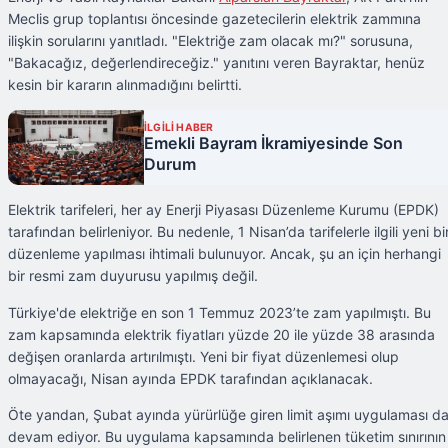
Meclis grup toplantısı öncesinde gazetecilerin elektrik zammına
ilişkin sorularını yanıtladı. "Elektriğe zam olacak mı?" sorusuna,
"Bakacağız, değerlendireceğiz." yanıtını veren Bayraktar, henüz
kesin bir kararın alınmadığını belirtti.
İLGİLİ HABER
Emekli Bayram İkramiyesinde Son
Durum
Elektrik tarifeleri, her ay Enerji Piyasası Düzenleme Kurumu (EPDK)
tarafından belirleniyor. Bu nedenle, 1 Nisan’da tarifelerle ilgili yeni bi
düzenleme yapılması ihtimali bulunuyor. Ancak, şu an için herhangi
bir resmi zam duyurusu yapılmış değil.
Türkiye'de elektriğe en son 1 Temmuz 2023’te zam yapılmıştı. Bu
zam kapsamında elektrik fiyatları yüzde 20 ile yüzde 38 arasında
değişen oranlarda artırılmıştı. Yeni bir fiyat düzenlemesi olup
olmayacağı, Nisan ayında EPDK tarafından açıklanacak.
Öte yandan, Şubat ayında yürürlüğe giren limit aşımı uygulaması d
devam ediyor. Bu uygulama kapsamında belirlenen tüketim sınırının