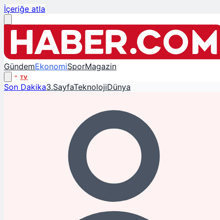
İçeriğe atla
Gündem
Ekonomi
Spor
Magazin
TV
Son Dakika
3.Sayfa
Teknoloji
Dünya