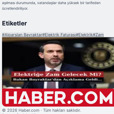
aşılması durumunda, vatandaşlar daha yüksek bir tarifeden
ücretlendiriliyor.
Etiketler
#
Alparslan Bayraktar
#
Elektrik Faturası
#
Elektrik
#
Zam
Şu An Okunan
Elektrik Faturalarına Zam Gelecek mi? Bakan Bayraktar'dan Açıklama
©
2026
Haber.com · Tüm hakları saklıdır.