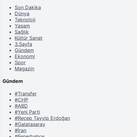
Son Dakika
Dünya
Teknoloji
Yaşam
Sağlık
Kültür Sanat
3.Sayfa
Gündem
Ekonomi
Spor
Magazin
Gündem
#Transfer
#CHP
#ABD
#Yeni Parti
#Recep Tayyip Erdoğan
#Galatasaray
#İran
#Fenerbahçe