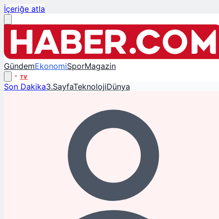
İçeriğe atla
Gündem
Ekonomi
Spor
Magazin
TV
Son Dakika
3.Sayfa
Teknoloji
Dünya