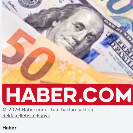
Dolar ve Euro'da Son Durum (19 Haziran 2026)
Piyasalar
DOLAR
----
—%
EURO
----
—%
©
2026
Haber.com · Tüm hakları saklıdır.
Reklam
·
İletişim
·
Künye
Haber