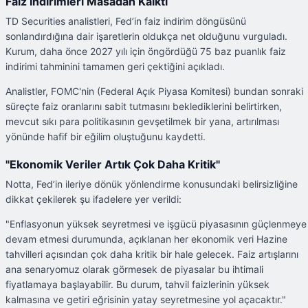
Faiz İndirimleri Masadan Kalktı
TD Securities analistleri, Fed’in faiz indirim döngüsünü
sonlandırdığına dair işaretlerin oldukça net olduğunu vurguladı.
Kurum, daha önce 2027 yılı için öngördüğü 75 baz puanlık faiz
indirimi tahminini tamamen geri çektiğini açıkladı.
Analistler, FOMC'nin (Federal Açık Piyasa Komitesi) bundan sonraki
süreçte faiz oranlarını sabit tutmasını beklediklerini belirtirken,
mevcut sıkı para politikasının gevşetilmek bir yana, artırılması
yönünde hafif bir eğilim oluştuğunu kaydetti.
"Ekonomik Veriler Artık Çok Daha Kritik"
Notta, Fed’in ileriye dönük yönlendirme konusundaki belirsizliğine
dikkat çekilerek şu ifadelere yer verildi:
"Enflasyonun yüksek seyretmesi ve işgücü piyasasının güçlenmeye
devam etmesi durumunda, açıklanan her ekonomik veri Hazine
tahvilleri açısından çok daha kritik bir hale gelecek. Faiz artışlarını
ana senaryomuz olarak görmesek de piyasalar bu ihtimali
fiyatlamaya başlayabilir. Bu durum, tahvil faizlerinin yüksek
kalmasına ve getiri eğrisinin yatay seyretmesine yol açacaktır."