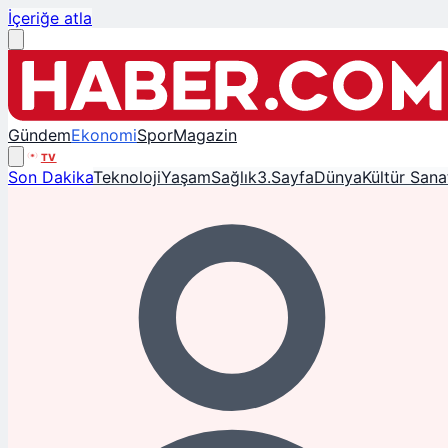
İçeriğe atla
Gündem
Ekonomi
Spor
Magazin
TV
Son Dakika
Teknoloji
Yaşam
Sağlık
3.Sayfa
Dünya
Kültür Sana