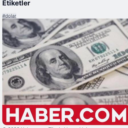
Etiketler
#
dolar
Şu An Okunan
Dolar İçin Yeni Dönem: Kimler Risk Altında?
Piyasalar
DOLAR
----
—%