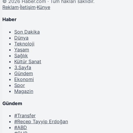
©
2026
Haber.com · Tüm hakları saklıdır.
Reklam
·
İletişim
·
Künye
Haber
Son Dakika
Dünya
Teknoloji
Yaşam
Sağlık
Kültür Sanat
3.Sayfa
Gündem
Ekonomi
Spor
Magazin
Gündem
#Transfer
#Recep Tayyip Erdoğan
#ABD