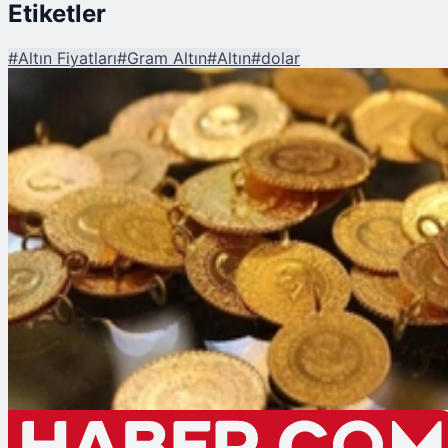
Etiketler
#
Altın Fiyatları
#
Gram Altın
#
Altın
#
dolar
Şu An Okunan
Dolar Güçlenirken Altında Düşüş Gözlendi
Piyasalar
ALTIN
----
—%
DOLAR
----
—%