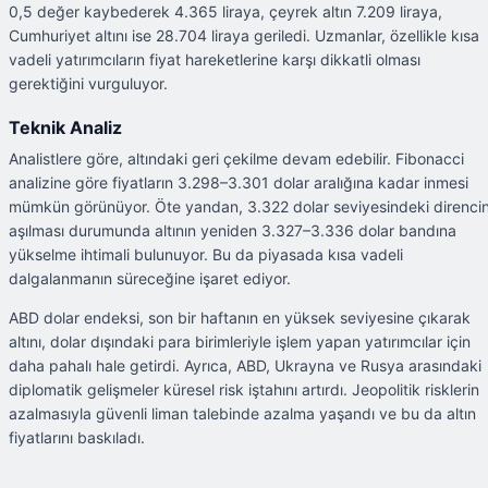
0,5 değer kaybederek 4.365 liraya, çeyrek altın 7.209 liraya,
Cumhuriyet altını ise 28.704 liraya geriledi. Uzmanlar, özellikle kısa
vadeli yatırımcıların fiyat hareketlerine karşı dikkatli olması
gerektiğini vurguluyor.
Teknik Analiz
Analistlere göre, altındaki geri çekilme devam edebilir. Fibonacci
analizine göre fiyatların 3.298–3.301 dolar aralığına kadar inmesi
mümkün görünüyor. Öte yandan, 3.322 dolar seviyesindeki direnci
aşılması durumunda altının yeniden 3.327–3.336 dolar bandına
yükselme ihtimali bulunuyor. Bu da piyasada kısa vadeli
dalgalanmanın süreceğine işaret ediyor.
ABD dolar endeksi, son bir haftanın en yüksek seviyesine çıkarak
altını, dolar dışındaki para birimleriyle işlem yapan yatırımcılar için
daha pahalı hale getirdi. Ayrıca, ABD, Ukrayna ve Rusya arasındaki
diplomatik gelişmeler küresel risk iştahını artırdı. Jeopolitik risklerin
azalmasıyla güvenli liman talebinde azalma yaşandı ve bu da altın
fiyatlarını baskıladı.