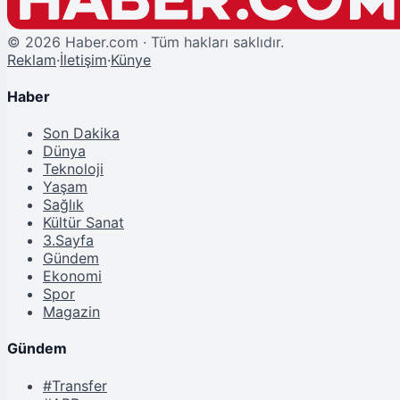
©
2026
Haber.com · Tüm hakları saklıdır.
Reklam
·
İletişim
·
Künye
Haber
Son Dakika
Dünya
Teknoloji
Yaşam
Sağlık
Kültür Sanat
3.Sayfa
Gündem
Ekonomi
Spor
Magazin
Gündem
#Transfer