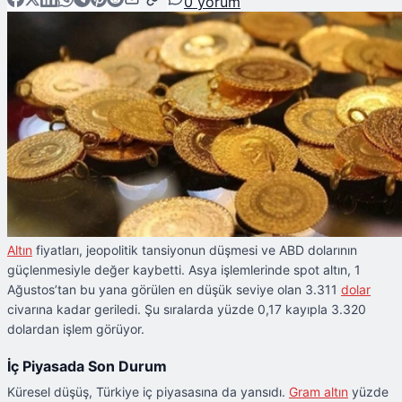
0
yorum
Altın
fiyatları, jeopolitik tansiyonun düşmesi ve ABD dolarının
güçlenmesiyle değer kaybetti. Asya işlemlerinde spot altın, 1
Ağustos’tan bu yana görülen en düşük seviye olan 3.311
dolar
civarına kadar geriledi. Şu sıralarda yüzde 0,17 kayıpla 3.320
dolardan işlem görüyor.
İç Piyasada Son Durum
Küresel düşüş, Türkiye iç piyasasına da yansıdı.
Gram altın
yüzde