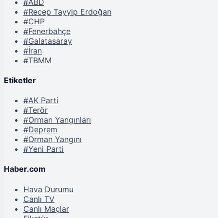
#ABD
#Recep Tayyip Erdoğan
#CHP
#Fenerbahçe
#Galatasaray
#İran
#TBMM
Etiketler
#AK Parti
#Terör
#Orman Yangınları
#Deprem
#Orman Yangını
#Yeni Parti
Haber.com
Hava Durumu
Canlı TV
Canlı Maçlar