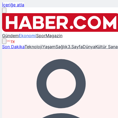
İçeriğe atla
Gündem
Ekonomi
Spor
Magazin
TV
Son Dakika
Teknoloji
Yaşam
Sağlık
3.Sayfa
Dünya
Kültür Sana