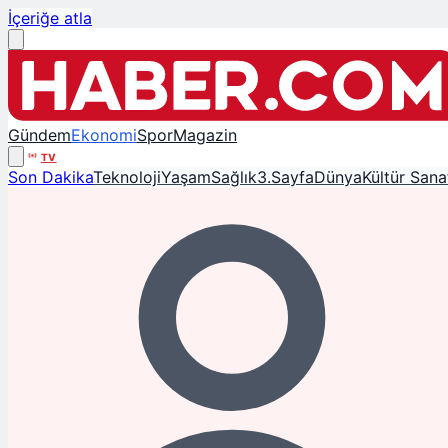
İçeriğe atla
Gündem
Ekonomi
Spor
Magazin
TV
Son Dakika
Teknoloji
Yaşam
Sağlık
3.Sayfa
Dünya
Kültür Sana