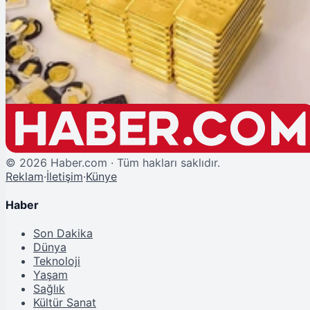
Piyasalar
ALTIN
----
—%
©
2026
Haber.com · Tüm hakları saklıdır.
Reklam
·
İletişim
·
Künye
Haber
Son Dakika
Dünya
Teknoloji
Yaşam
Sağlık
Kültür Sanat