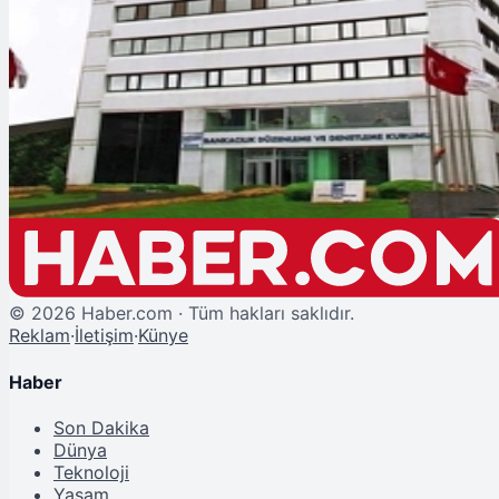
Şu An Okunan
BDDK'dan Kredi Kartı Kararına "Eğitim ve Sağlık" Ayarı
©
2026
Haber.com · Tüm hakları saklıdır.
Reklam
·
İletişim
·
Künye
Haber
Son Dakika
Dünya
Teknoloji
Yaşam