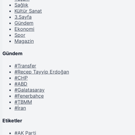
Sağlık
Kültür Sanat
3.Sayfa
Gündem
Ekonomi
Spor
Magazin
Gündem
#Transfer
#Recep Tayyip Erdoğan
#CHP
#ABD
#Galatasaray
#Fenerbahçe
#TBMM
#İran
Etiketler
#AK Parti