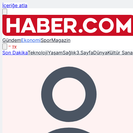
İçeriğe atla
Gündem
Ekonomi
Spor
Magazin
TV
Son Dakika
Teknoloji
Yaşam
Sağlık
3.Sayfa
Dünya
Kültür Sana