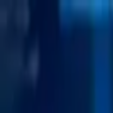
İçeriğe atla
Gündem
Ekonomi
Spor
Magazin
TV
Son Dakika
3.Sayfa
Teknoloji
Dünya