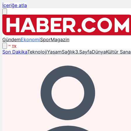
İçeriğe atla
Gündem
Ekonomi
Spor
Magazin
TV
Son Dakika
Teknoloji
Yaşam
Sağlık
3.Sayfa
Dünya
Kültür Sana