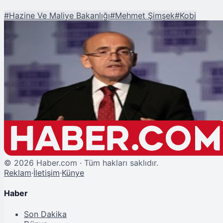
#
Hazine Ve Maliye Bakanlığı
#
Mehmet Şimşek
#
Kobi
Şu An Okunan
Bakan Şimşek Müjdeyi Verdi: KOBİ'lere Yeni Destek Paketi Yolda
©
2026
Haber.com · Tüm hakları saklıdır.
Reklam
·
İletişim
·
Künye
Haber
Son Dakika