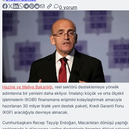
0
yorum
Hazine ve Maliye Bakanlığı
, reel sektörü desteklemeye yönelik
adımlarına bir yenisini daha ekliyor. İmalatçı küçük ve orta ölçekli
işletmelerin (KOBİ) finansmana erişimini kolaylaştırmak amacıyla
hazırlanan 30 milyar liralık yeni destek paketi, Kredi Garanti Fonu
(KGF) aracılığıyla devreye alınacak.
Cumhurbaşkanı Recep Tayyip Erdoğan, Macaristan dönüşü yaptığı
açıklamada iş dünyasına verilen desteklerin önemine dikkat çekere