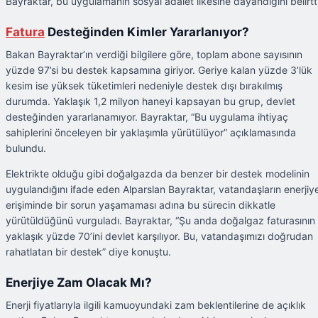
Bayraktar, bu uygulamanın sosyal adalet ilkesine dayandığını belirtti
Fatura
Desteğinden Kimler Yararlanıyor?
Bakan Bayraktar’ın verdiği bilgilere göre, toplam abone sayısının
yüzde 97’si bu destek kapsamına giriyor. Geriye kalan yüzde 3’lük
kesim ise yüksek tüketimleri nedeniyle destek dışı bırakılmış
durumda. Yaklaşık 1,2 milyon haneyi kapsayan bu grup, devlet
desteğinden yararlanamıyor. Bayraktar, “Bu uygulama ihtiyaç
sahiplerini önceleyen bir yaklaşımla yürütülüyor” açıklamasında
bulundu.
Elektrikte olduğu gibi doğalgazda da benzer bir destek modelinin
uygulandığını ifade eden Alparslan Bayraktar, vatandaşların enerjiy
erişiminde bir sorun yaşamaması adına bu sürecin dikkatle
yürütüldüğünü vurguladı. Bayraktar, “Şu anda doğalgaz faturasının
yaklaşık yüzde 70’ini devlet karşılıyor. Bu, vatandaşımızı doğrudan
rahatlatan bir destek” diye konuştu.
Enerjiye Zam Olacak Mı?
Enerji fiyatlarıyla ilgili kamuoyundaki zam beklentilerine de açıklık