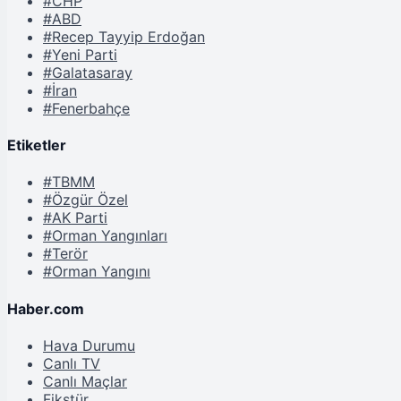
#CHP
#ABD
#Recep Tayyip Erdoğan
#Yeni Parti
#Galatasaray
#İran
#Fenerbahçe
Etiketler
#TBMM
#Özgür Özel
#AK Parti
#Orman Yangınları
#Terör
#Orman Yangını
Haber.com
Hava Durumu
Canlı TV
Canlı Maçlar
Fikstür