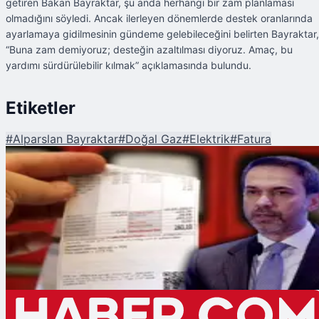
getiren Bakan Bayraktar, şu anda herhangi bir zam planlaması
olmadığını söyledi. Ancak ilerleyen dönemlerde destek oranlarında
ayarlamaya gidilmesinin gündeme gelebileceğini belirten Bayraktar,
“Buna zam demiyoruz; desteğin azaltılması diyoruz. Amaç, bu
yardımı sürdürülebilir kılmak” açıklamasında bulundu.
Etiketler
#
Alparslan Bayraktar
#
Doğal Gaz
#
Elektrik
#
Fatura
Şu An Okunan
Bakan Bayraktar'dan Elektrik ve Doğal Gaz Fatura Desteğine Dair Açıklam