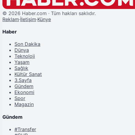
©
2026
Haber.com · Tüm hakları saklıdır.
Reklam
·
İletişim
·
Künye
Haber
Son Dakika
Dünya
Teknoloji
Yaşam
Sağlık
Kültür Sanat
3.Sayfa
Gündem
Ekonomi
Spor
Magazin
Gündem
#Transfer