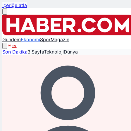
İçeriğe atla
Gündem
Ekonomi
Spor
Magazin
TV
Son Dakika
3.Sayfa
Teknoloji
Dünya