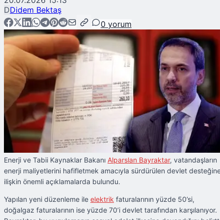
20.07.2026 15:13
D
Didem Bektaş
0
yorum
Enerji ve Tabii Kaynaklar Bakanı
Alparslan Bayraktar
, vatandaşların
enerji maliyetlerini hafifletmek amacıyla sürdürülen devlet desteğin
ilişkin önemli açıklamalarda bulundu.
Yapılan yeni düzenleme ile
elektrik
faturalarının yüzde 50’si,
doğalgaz faturalarının ise yüzde 70’i devlet tarafından karşılanıyor.