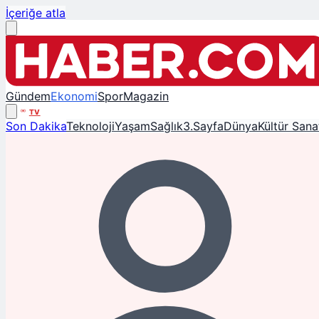
İçeriğe atla
Gündem
Ekonomi
Spor
Magazin
TV
Son Dakika
Teknoloji
Yaşam
Sağlık
3.Sayfa
Dünya
Kültür Sana