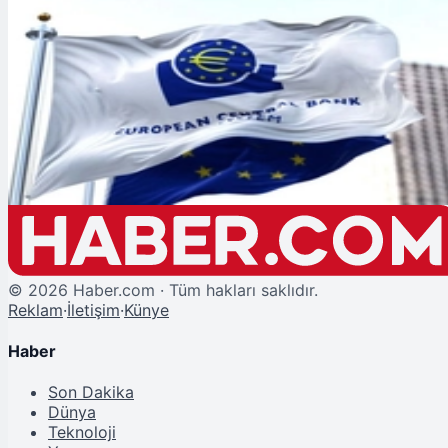
Şu An Okunan
Avrupa Merkez Bankası'ndan Kritik Karar: Faizler 2023'ten Sonra İlk Kez
Artıyor!
©
2026
Haber.com · Tüm hakları saklıdır.
Reklam
·
İletişim
·
Künye
Haber
Son Dakika
Dünya
Teknoloji