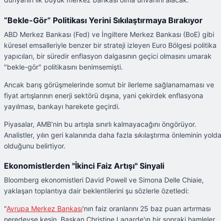
“Bekle-Gör” Politikası Yerini Sıkılaştırmaya Bırakıyor
ABD Merkez Bankası (Fed) ve İngiltere Merkez Bankası (BoE) gibi
küresel emsalleriyle benzer bir strateji izleyen Euro Bölgesi politika
yapıcıları, bir süredir enflasyon dalgasının geçici olmasını umarak
"bekle-gör" politikasını benimsemişti.
Ancak barış görüşmelerinde somut bir ilerleme sağlanamaması ve
fiyat artışlarının enerji sektörü dışına, yani çekirdek enflasyona
yayılması, bankayı harekete geçirdi.
Piyasalar, AMB’nin bu artışla sınırlı kalmayacağını öngörüyor.
Analistler, yılın geri kalanında daha fazla sıkılaştırma önleminin yold
olduğunu belirtiyor.
Ekonomistlerden "İkinci Faiz Artışı" Sinyali
Bloomberg ekonomistleri David Powell ve Simona Delle Chiaie,
yaklaşan toplantıya dair beklentilerini şu sözlerle özetledi:
"
Avrupa Merkez Bankası
'nın faiz oranlarını 25 baz puan artırması
neredeyse kesin. Başkan Christine Lagarde'ın bir sonraki hamleler