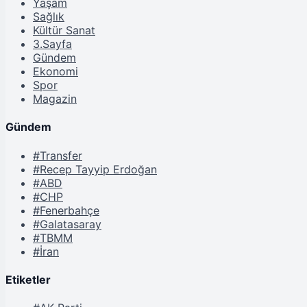
Yaşam
Sağlık
Kültür Sanat
3.Sayfa
Gündem
Ekonomi
Spor
Magazin
Gündem
#Transfer
#Recep Tayyip Erdoğan
#ABD
#CHP
#Fenerbahçe
#Galatasaray
#TBMM
#İran
Etiketler