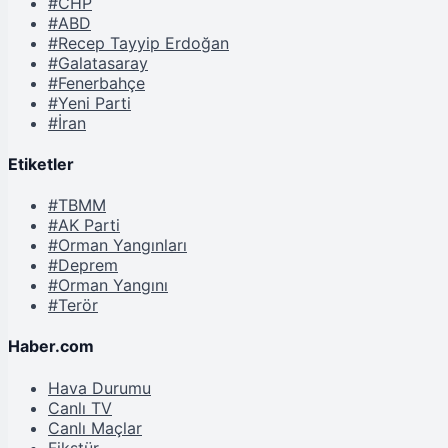
#CHP
#ABD
#Recep Tayyip Erdoğan
#Galatasaray
#Fenerbahçe
#Yeni Parti
#İran
Etiketler
#TBMM
#AK Parti
#Orman Yangınları
#Deprem
#Orman Yangını
#Terör
Haber.com
Hava Durumu
Canlı TV
Canlı Maçlar
Fikstür