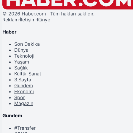
©
2026
Haber.com · Tüm hakları saklıdır.
Reklam
·
İletişim
·
Künye
Haber
Son Dakika
Dünya
Teknoloji
Yaşam
Sağlık
Kültür Sanat
3.Sayfa
Gündem
Ekonomi
Spor
Magazin
Gündem
#Transfer