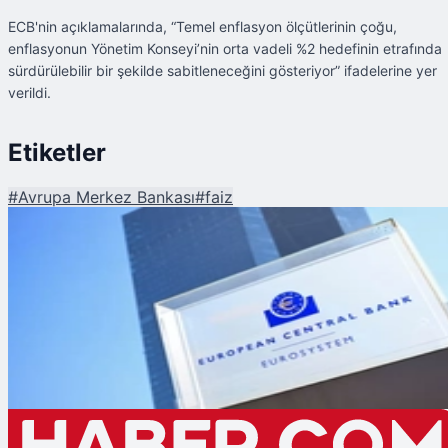
ECB'nin açıklamalarında, “Temel enflasyon ölçütlerinin çoğu,
enflasyonun Yönetim Konseyi’nin orta vadeli %2 hedefinin etrafında
sürdürülebilir bir şekilde sabitleneceğini gösteriyor” ifadelerine yer
verildi.
Etiketler
#
Avrupa Merkez Bankası
#
faiz
Şu An Okunan
Avrupa Merkez Bankası faiz oranlarını düşürdü