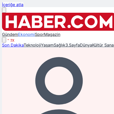
İçeriğe atla
Gündem
Ekonomi
Spor
Magazin
TV
Son Dakika
Teknoloji
Yaşam
Sağlık
3.Sayfa
Dünya
Kültür Sana