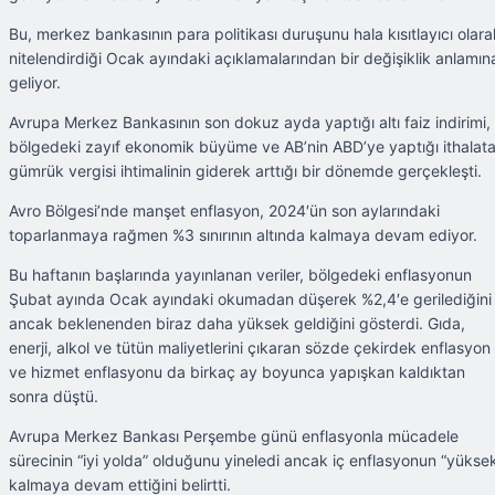
Bu, merkez bankasının para politikası duruşunu hala kısıtlayıcı olara
nitelendirdiği Ocak ayındaki açıklamalarından bir değişiklik anlamın
geliyor.
Avrupa Merkez Bankasının son dokuz ayda yaptığı altı faiz indirimi,
bölgedeki zayıf ekonomik büyüme ve AB’nin ABD’ye yaptığı ithalat
gümrük vergisi ihtimalinin giderek arttığı bir dönemde gerçekleşti.
Avro Bölgesi’nde manşet enflasyon, 2024′ün son aylarındaki
toparlanmaya rağmen %3 sınırının altında kalmaya devam ediyor.
Bu haftanın başlarında yayınlanan veriler, bölgedeki enflasyonun
Şubat ayında Ocak ayındaki okumadan düşerek %2,4′e gerilediğini
ancak beklenenden biraz daha yüksek geldiğini gösterdi. Gıda,
enerji, alkol ve tütün maliyetlerini çıkaran sözde çekirdek enflasyon
ve hizmet enflasyonu da birkaç ay boyunca yapışkan kaldıktan
sonra düştü.
Avrupa Merkez Bankası Perşembe günü enflasyonla mücadele
sürecinin “iyi yolda” olduğunu yineledi ancak iç enflasyonun “yükse
kalmaya devam ettiğini belirtti.