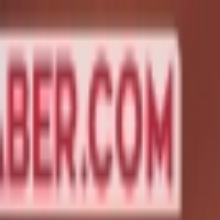
İçeriğe atla
Gündem
Ekonomi
Spor
Magazin
TV
Son Dakika
Teknoloji
Yaşam
Sağlık
3.Sayfa
Dünya
Kültür Sana