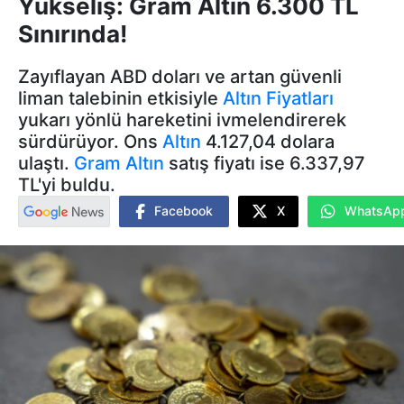
Yükseliş: Gram Altın 6.300 TL
Sınırında!
Zayıflayan ABD doları ve artan güvenli
liman talebinin etkisiyle
Altın Fiyatları
yukarı yönlü hareketini ivmelendirerek
sürdürüyor. Ons
Altın
4.127,04 dolara
ulaştı.
Gram Altın
satış fiyatı ise 6.337,97
TL'yi buldu.
Facebook
X
WhatsAp