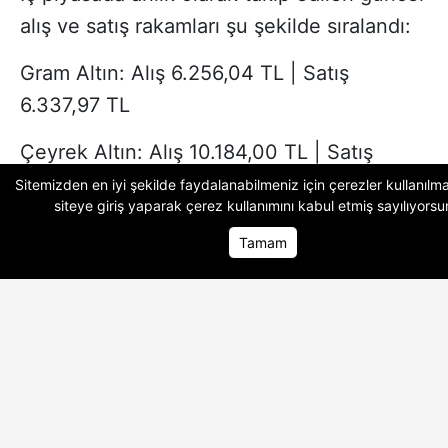
alış ve satış rakamları şu şekilde sıralandı:
Gram Altın: Alış 6.256,04 TL | Satış
6.337,97 TL
Çeyrek Altın: Alış 10.184,00 TL | Satış
10.337,00 TL
Sitemizden en iyi şekilde faydalanabilmeniz için çerezler kullanılma
siteye giriş yaparak
çerez kullanımını
kabul etmiş sayılıyorsu
Yarım Altın: Alış 20.362,00 TL | Satış
Tamam
20.655,00 TL
Ana Sayfa
Ana Sayfa
Foto Galeri
Foto Galeri
Video Ga
Video Ga
Tam Altın: Alış 40.547,09 TL | Satış
41.170,08 TL
Cumhuriyet Altını: Alış 41.454,00 TL | Satış
42.222,00 TL