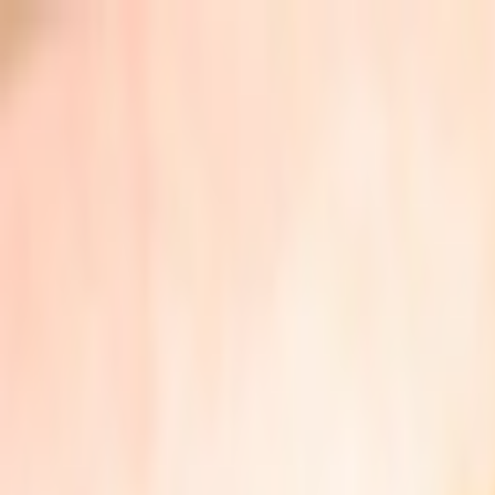
İçeriğe atla
Gündem
Ekonomi
Spor
Magazin
TV
Son Dakika
3.Sayfa
Teknoloji
Dünya