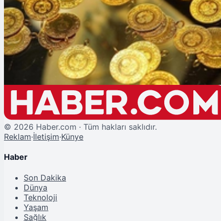
Altın Piyasasında Fed Baskısı: Fiyatlar Geri Çekiliyor
Piyasalar
ALTIN
----
—%
©
2026
Haber.com · Tüm hakları saklıdır.
Reklam
·
İletişim
·
Künye
Haber
Son Dakika
Dünya
Teknoloji
Yaşam
Sağlık