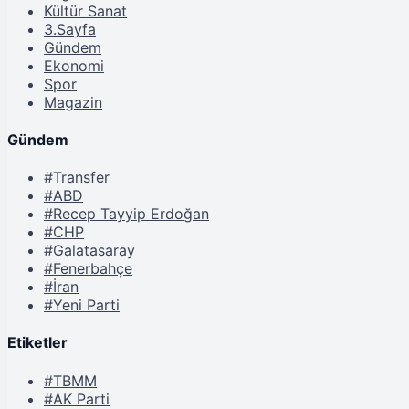
Kültür Sanat
3.Sayfa
Gündem
Ekonomi
Spor
Magazin
Gündem
#Transfer
#ABD
#Recep Tayyip Erdoğan
#CHP
#Galatasaray
#Fenerbahçe
#İran
#Yeni Parti
Etiketler
#TBMM
#AK Parti