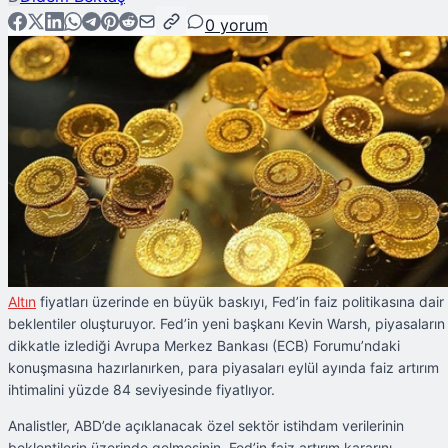
0
yorum
Altın
fiyatları üzerinde en büyük baskıyı, Fed’in faiz politikasına dair
beklentiler oluşturuyor. Fed’in yeni başkanı Kevin Warsh, piyasaların
dikkatle izlediği Avrupa Merkez Bankası (ECB) Forumu’ndaki
konuşmasına hazırlanırken, para piyasaları eylül ayında faiz artırım
ihtimalini yüzde 84 seviyesinde fiyatlıyor.
Analistler, ABD’de açıklanacak özel sektör istihdam verilerinin
beklentilerin üzerinde gelmesinin, Fed’in faiz artırım kararını