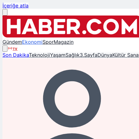
İçeriğe atla
Gündem
Ekonomi
Spor
Magazin
TV
Son Dakika
Teknoloji
Yaşam
Sağlık
3.Sayfa
Dünya
Kültür Sana