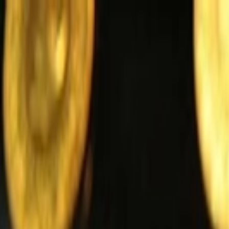
İçeriğe atla
Gündem
Ekonomi
Spor
Magazin
TV
Son Dakika
Teknoloji
Yaşam
Sağlık
3.Sayfa
Dünya
Kültür Sana