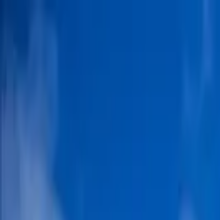
İçeriğe atla
Gündem
Ekonomi
Spor
Magazin
TV
Son Dakika
3.Sayfa
Teknoloji
Dünya