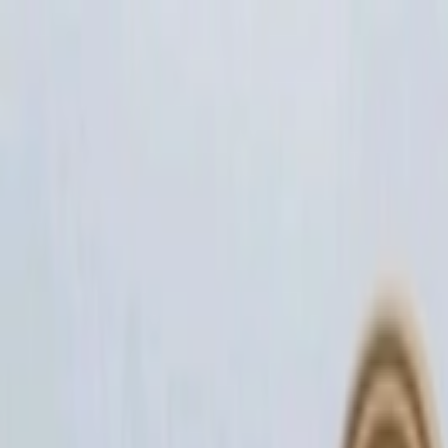
İçeriğe atla
Gündem
Ekonomi
Spor
Magazin
TV
Son Dakika
Teknoloji
Yaşam
Sağlık
3.Sayfa
Dünya
Kültür Sana