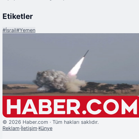
Etiketler
#
İsrail
#
Yemen
Şu An Okunan
Yemen'den İsrail'e Füze Saldırısı!
©
2026
Haber.com · Tüm hakları saklıdır.
Reklam
·
İletişim
·
Künye