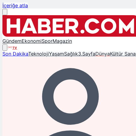
İçeriğe atla
Gündem
Ekonomi
Spor
Magazin
TV
Son Dakika
Teknoloji
Yaşam
Sağlık
3.Sayfa
Dünya
Kültür Sana