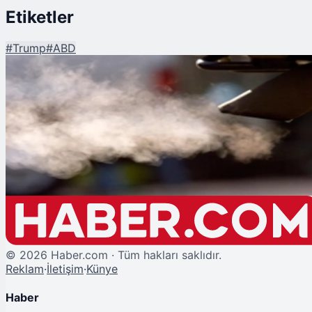
Etiketler
#
Trump
#
ABD
Şu An Okunan
Trump'tan "Sera Gazı" Hamlesi
©
2026
Haber.com · Tüm hakları saklıdır.
Reklam
·
İletişim
·
Künye
Haber