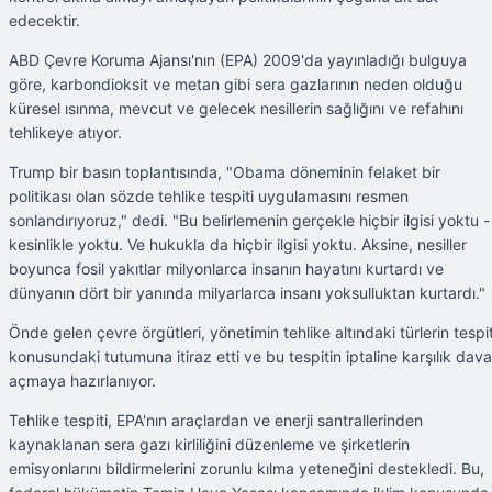
edecektir.
ABD Çevre Koruma Ajansı'nın (EPA) 2009'da yayınladığı bulguya
göre, karbondioksit ve metan gibi sera gazlarının neden olduğu
küresel ısınma, mevcut ve gelecek nesillerin sağlığını ve refahını
tehlikeye atıyor.
Trump bir basın toplantısında, "Obama döneminin felaket bir
politikası olan sözde tehlike tespiti uygulamasını resmen
sonlandırıyoruz," dedi. "Bu belirlemenin gerçekle hiçbir ilgisi yoktu -
kesinlikle yoktu. Ve hukukla da hiçbir ilgisi yoktu. Aksine, nesiller
boyunca fosil yakıtlar milyonlarca insanın hayatını kurtardı ve
dünyanın dört bir yanında milyarlarca insanı yoksulluktan kurtardı."
Önde gelen çevre örgütleri, yönetimin tehlike altındaki türlerin tespit
konusundaki tutumuna itiraz etti ve bu tespitin iptaline karşılık dava
açmaya hazırlanıyor.
Tehlike tespiti, EPA'nın araçlardan ve enerji santrallerinden
kaynaklanan sera gazı kirliliğini düzenleme ve şirketlerin
emisyonlarını bildirmelerini zorunlu kılma yeteneğini destekledi. Bu,