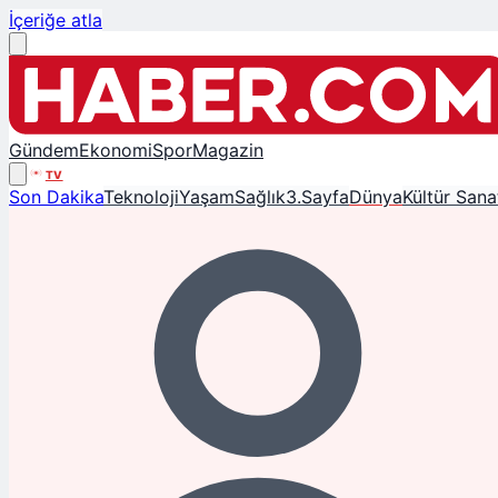
İçeriğe atla
Gündem
Ekonomi
Spor
Magazin
TV
Son Dakika
Teknoloji
Yaşam
Sağlık
3.Sayfa
Dünya
Kültür Sana