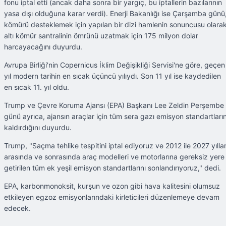
fonu iptal etti (ancak daha sonra bir yargıç, bu iptallerin bazılarının
yasa dışı olduğuna karar verdi). Enerji Bakanlığı ise Çarşamba günü
kömürü desteklemek için yapılan bir dizi hamlenin sonuncusu olarak
altı kömür santralinin ömrünü uzatmak için 175 milyon dolar
harcayacağını duyurdu.
Avrupa Birliği'nin Copernicus İklim Değişikliği Servisi'ne göre, geçen
yıl modern tarihin en sıcak üçüncü yılıydı. Son 11 yıl ise kaydedilen
en sıcak 11. yıl oldu.
Trump ve Çevre Koruma Ajansı (EPA) Başkanı Lee Zeldin Perşembe
günü ayrıca, ajansın araçlar için tüm sera gazı emisyon standartların
kaldırdığını duyurdu.
Trump, "Saçma tehlike tespitini iptal ediyoruz ve 2012 ile 2027 yıllar
arasında ve sonrasında araç modelleri ve motorlarına gereksiz yere
getirilen tüm ek yeşil emisyon standartlarını sonlandırıyoruz," dedi.
EPA, karbonmonoksit, kurşun ve ozon gibi hava kalitesini olumsuz
etkileyen egzoz emisyonlarındaki kirleticileri düzenlemeye devam
edecek.